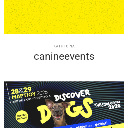
ΚΑΤΗΓΟΡΊΑ
canineevents