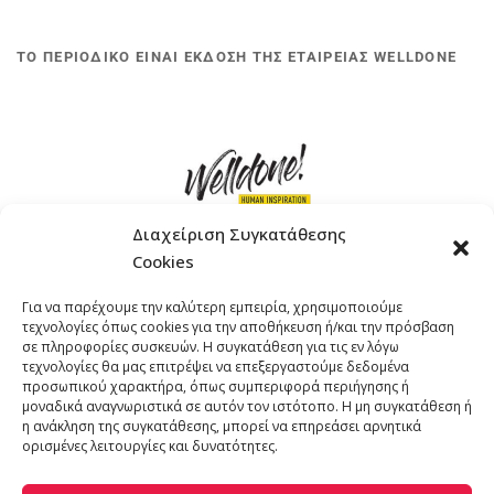
ΤΟ ΠΕΡΙΟΔΙΚΟ ΕΙΝΑΙ ΕΚΔΟΣΗ ΤΗΣ ΕΤΑΙΡΕΙΑΣ WELLDONE
Διαχείριση Συγκατάθεσης
Cookies
ΓΚΟΜΠΙΝΩ 12 ΚΑΙ ΓΟΥΖΕΛΗ 7, 11476, ΑΘΗΝΑ
Για να παρέχουμε την καλύτερη εμπειρία, χρησιμοποιούμε
ΤΗΛΕΦΩΝΟ: +30 211 4021758
τεχνολογίες όπως cookies για την αποθήκευση ή/και την πρόσβαση
EMAIL:
info@welldone.com.gr
σε πληροφορίες συσκευών. Η συγκατάθεση για τις εν λόγω
τεχνολογίες θα μας επιτρέψει να επεξεργαστούμε δεδομένα
προσωπικού χαρακτήρα, όπως συμπεριφορά περιήγησης ή
μοναδικά αναγνωριστικά σε αυτόν τον ιστότοπο. Η μη συγκατάθεση ή
η ανάκληση της συγκατάθεσης, μπορεί να επηρεάσει αρνητικά
ορισμένες λειτουργίες και δυνατότητες.