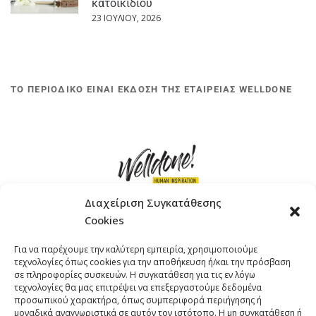
κατοικίδιου
23 ΙΟΥΛΊΟΥ, 2026
ΤΟ ΠΕΡΙΟΔΙΚΟ ΕΙΝΑΙ ΕΚΔΟΣΗ ΤΗΣ ΕΤΑΙΡΕΙΑΣ WELLDONE
Διαχείριση Συγκατάθεσης
Cookies
ΓΚΟΜΠΙΝΩ 12 ΚΑΙ ΓΟΥΖΕΛΗ 7, 11476, ΑΘΗΝΑ
Για να παρέχουμε την καλύτερη εμπειρία, χρησιμοποιούμε
ΤΗΛΕΦΩΝΟ: +30 211 4021758
τεχνολογίες όπως cookies για την αποθήκευση ή/και την πρόσβαση
EMAIL:
info@welldone.com.gr
σε πληροφορίες συσκευών. Η συγκατάθεση για τις εν λόγω
τεχνολογίες θα μας επιτρέψει να επεξεργαστούμε δεδομένα
προσωπικού χαρακτήρα, όπως συμπεριφορά περιήγησης ή
μοναδικά αναγνωριστικά σε αυτόν τον ιστότοπο. Η μη συγκατάθεση ή