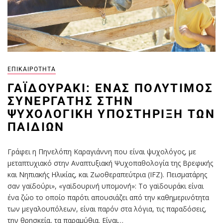
ΕΠΙΚΑΙΡΌΤΗΤΑ
ΓΑΪΔΟΥΡΆΚΙ: ΈΝΑΣ ΠΟΛΎΤΙΜΟΣ
ΣΥΝΕΡΓΆΤΗΣ ΣΤΗΝ
ΨΥΧΟΛΟΓΙΚΉ ΥΠΟΣΤΉΡΙΞΗ ΤΩΝ
ΠΑΙΔΙΏΝ
Γράφει η Πηνελόπη Καραγιάννη που είναι ψυχολόγος, με
μεταπτυχιακό στην Αναπτυξιακή Ψυχοπαθολογία της Βρεφικής
και Νηπιακής Ηλικίας, και Ζωοθεραπεύτρια (IFZ). Πεισματάρης
σαν γαϊδούρι», «γαϊδουρινή υπομονή»: Το γαϊδουράκι είναι
ένα ζώο το οποίο παρότι απουσιάζει από την καθημερινότητα
των μεγαλουπόλεων, είναι παρόν στα λόγια, τις παραδόσεις,
την θρησκεία, τα παραμύθια. Είναι…