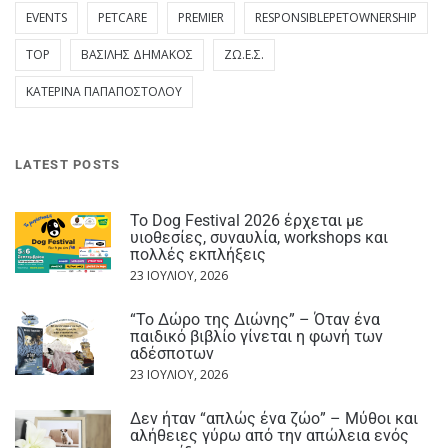
EVENTS
PETCARE
PREMIER
RESPONSIBLEPETOWNERSHIP
TOP
ΒΑΣΊΛΗΣ ΔΗΜΆΚΟΣ
ΖΩ.Ε.Σ.
ΚΑΤΕΡΊΝΑ ΠΑΠΑΠΟΣΤΌΛΟΥ
LATEST POSTS
Το Dog Festival 2026 έρχεται με
υιοθεσίες, συναυλία, workshops και
πολλές εκπλήξεις
23 ΙΟΥΛΊΟΥ, 2026
“Το Δώρο της Διώνης” – Όταν ένα
παιδικό βιβλίο γίνεται η φωνή των
αδέσποτων
23 ΙΟΥΛΊΟΥ, 2026
Δεν ήταν “απλώς ένα ζώο” – Μύθοι και
αλήθειες γύρω από την απώλεια ενός