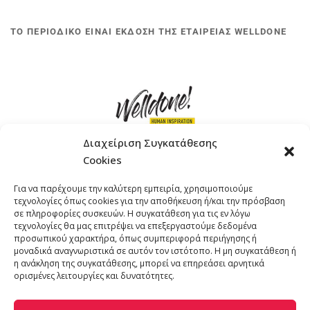
ΤΟ ΠΕΡΙΟΔΙΚΟ ΕΙΝΑΙ ΕΚΔΟΣΗ ΤΗΣ ΕΤΑΙΡΕΙΑΣ WELLDONE
Διαχείριση Συγκατάθεσης
Cookies
ΓΚΟΜΠΙΝΩ 12 ΚΑΙ ΓΟΥΖΕΛΗ 7, 11476, ΑΘΗΝΑ
Για να παρέχουμε την καλύτερη εμπειρία, χρησιμοποιούμε
ΤΗΛΕΦΩΝΟ: +30 211 4021758
τεχνολογίες όπως cookies για την αποθήκευση ή/και την πρόσβαση
EMAIL:
info@welldone.com.gr
σε πληροφορίες συσκευών. Η συγκατάθεση για τις εν λόγω
τεχνολογίες θα μας επιτρέψει να επεξεργαστούμε δεδομένα
προσωπικού χαρακτήρα, όπως συμπεριφορά περιήγησης ή
μοναδικά αναγνωριστικά σε αυτόν τον ιστότοπο. Η μη συγκατάθεση ή
η ανάκληση της συγκατάθεσης, μπορεί να επηρεάσει αρνητικά
ορισμένες λειτουργίες και δυνατότητες.