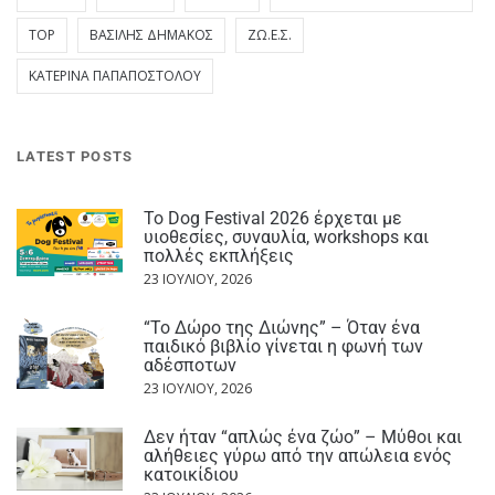
TOP
ΒΑΣΊΛΗΣ ΔΗΜΆΚΟΣ
ΖΩ.Ε.Σ.
ΚΑΤΕΡΊΝΑ ΠΑΠΑΠΟΣΤΌΛΟΥ
LATEST POSTS
Το Dog Festival 2026 έρχεται με
υιοθεσίες, συναυλία, workshops και
πολλές εκπλήξεις
23 ΙΟΥΛΊΟΥ, 2026
“Το Δώρο της Διώνης” – Όταν ένα
παιδικό βιβλίο γίνεται η φωνή των
αδέσποτων
23 ΙΟΥΛΊΟΥ, 2026
Δεν ήταν “απλώς ένα ζώο” – Μύθοι και
αλήθειες γύρω από την απώλεια ενός
κατοικίδιου