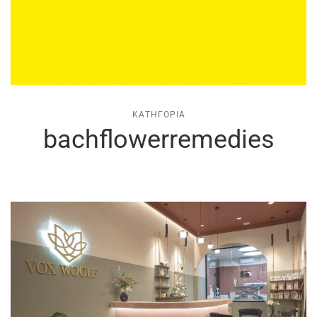
ΚΑΤΗΓΟΡΊΑ
bachflowerremedies