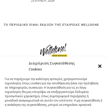
23 ΙΟΥΛΊΟΥ, 2026
ΤΟ ΠΕΡΙΟΔΙΚΟ ΕΙΝΑΙ ΕΚΔΟΣΗ ΤΗΣ ΕΤΑΙΡΕΙΑΣ WELLDONE
Διαχείριση Συγκατάθεσης
Cookies
ΓΚΟΜΠΙΝΩ 12 ΚΑΙ ΓΟΥΖΕΛΗ 7, 11476, ΑΘΗΝΑ
Για να παρέχουμε την καλύτερη εμπειρία, χρησιμοποιούμε
ΤΗΛΕΦΩΝΟ: +30 211 4021758
τεχνολογίες όπως cookies για την αποθήκευση ή/και την πρόσβαση
EMAIL:
info@welldone.com.gr
σε πληροφορίες συσκευών. Η συγκατάθεση για τις εν λόγω
τεχνολογίες θα μας επιτρέψει να επεξεργαστούμε δεδομένα
προσωπικού χαρακτήρα, όπως συμπεριφορά περιήγησης ή
μοναδικά αναγνωριστικά σε αυτόν τον ιστότοπο. Η μη συγκατάθεση ή
η ανάκληση της συγκατάθεσης, μπορεί να επηρεάσει αρνητικά