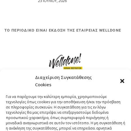
23 ΙΟΥΛΊΟΥ, 2026
ΤΟ ΠΕΡΙΟΔΙΚΟ ΕΙΝΑΙ ΕΚΔΟΣΗ ΤΗΣ ΕΤΑΙΡΕΙΑΣ WELLDONE
Διαχείριση Συγκατάθεσης
Cookies
ΓΚΟΜΠΙΝΩ 12 ΚΑΙ ΓΟΥΖΕΛΗ 7, 11476, ΑΘΗΝΑ
Για να παρέχουμε την καλύτερη εμπειρία, χρησιμοποιούμε
ΤΗΛΕΦΩΝΟ: +30 211 4021758
τεχνολογίες όπως cookies για την αποθήκευση ή/και την πρόσβαση
EMAIL:
info@welldone.com.gr
σε πληροφορίες συσκευών. Η συγκατάθεση για τις εν λόγω
τεχνολογίες θα μας επιτρέψει να επεξεργαστούμε δεδομένα
προσωπικού χαρακτήρα, όπως συμπεριφορά περιήγησης ή
μοναδικά αναγνωριστικά σε αυτόν τον ιστότοπο. Η μη συγκατάθεση ή
η ανάκληση της συγκατάθεσης, μπορεί να επηρεάσει αρνητικά