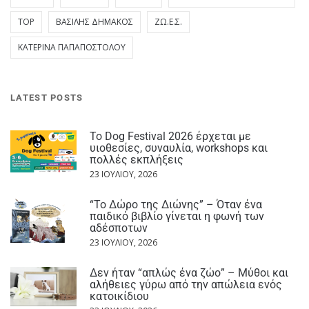
TOP
ΒΑΣΊΛΗΣ ΔΗΜΆΚΟΣ
ΖΩ.Ε.Σ.
ΚΑΤΕΡΊΝΑ ΠΑΠΑΠΟΣΤΌΛΟΥ
LATEST POSTS
Το Dog Festival 2026 έρχεται με
υιοθεσίες, συναυλία, workshops και
πολλές εκπλήξεις
23 ΙΟΥΛΊΟΥ, 2026
“Το Δώρο της Διώνης” – Όταν ένα
παιδικό βιβλίο γίνεται η φωνή των
αδέσποτων
23 ΙΟΥΛΊΟΥ, 2026
Δεν ήταν “απλώς ένα ζώο” – Μύθοι και
αλήθειες γύρω από την απώλεια ενός
κατοικίδιου