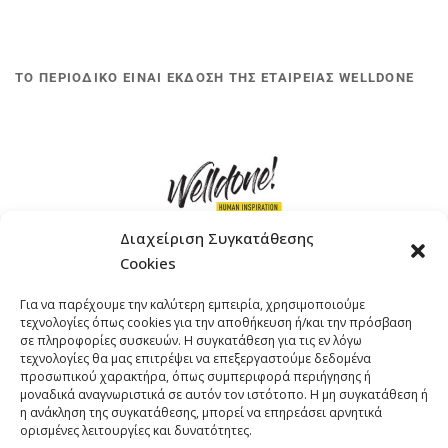
ΤΟ ΠΕΡΙΟΔΙΚΟ ΕΙΝΑΙ ΕΚΔΟΣΗ ΤΗΣ ΕΤΑΙΡΕΙΑΣ WELLDONE
Διαχείριση Συγκατάθεσης
Cookies
ΓΚΟΜΠΙΝΩ 12 ΚΑΙ ΓΟΥΖΕΛΗ 7, 11476, ΑΘΗΝΑ
Για να παρέχουμε την καλύτερη εμπειρία, χρησιμοποιούμε
ΤΗΛΕΦΩΝΟ: +30 211 4021758
τεχνολογίες όπως cookies για την αποθήκευση ή/και την πρόσβαση
EMAIL:
info@welldone.com.gr
σε πληροφορίες συσκευών. Η συγκατάθεση για τις εν λόγω
τεχνολογίες θα μας επιτρέψει να επεξεργαστούμε δεδομένα
προσωπικού χαρακτήρα, όπως συμπεριφορά περιήγησης ή
μοναδικά αναγνωριστικά σε αυτόν τον ιστότοπο. Η μη συγκατάθεση ή
η ανάκληση της συγκατάθεσης, μπορεί να επηρεάσει αρνητικά
ορισμένες λειτουργίες και δυνατότητες.