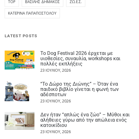
TOP
ΒΑΣΊΛΗΣ ΔΗΜΆΚΟΣ
ΖΩ.Ε.Σ.
ΚΑΤΕΡΊΝΑ ΠΑΠΑΠΟΣΤΌΛΟΥ
LATEST POSTS
Το Dog Festival 2026 έρχεται με
υιοθεσίες, συναυλία, workshops και
πολλές εκπλήξεις
23 ΙΟΥΛΊΟΥ, 2026
“Το Δώρο της Διώνης” – Όταν ένα
παιδικό βιβλίο γίνεται η φωνή των
αδέσποτων
23 ΙΟΥΛΊΟΥ, 2026
Δεν ήταν “απλώς ένα ζώο” – Μύθοι και
αλήθειες γύρω από την απώλεια ενός
κατοικίδιου
23 ΙΟΥΛΊΟΥ, 2026