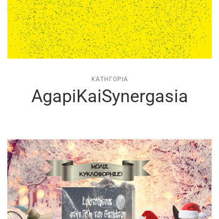
ΚΑΤΗΓΟΡΊΑ
AgapiKaiSynergasia