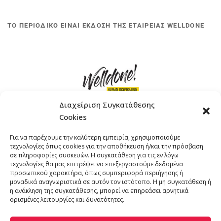
ΤΟ ΠΕΡΙΟΔΙΚΟ ΕΙΝΑΙ ΕΚΔΟΣΗ ΤΗΣ ΕΤΑΙΡΕΙΑΣ WELLDONE
Διαχείριση Συγκατάθεσης
Cookies
ΓΚΟΜΠΙΝΩ 12 ΚΑΙ ΓΟΥΖΕΛΗ 7, 11476, ΑΘΗΝΑ
Για να παρέχουμε την καλύτερη εμπειρία, χρησιμοποιούμε
ΤΗΛΕΦΩΝΟ: +30 211 4021758
τεχνολογίες όπως cookies για την αποθήκευση ή/και την πρόσβαση
EMAIL:
info@welldone.com.gr
σε πληροφορίες συσκευών. Η συγκατάθεση για τις εν λόγω
τεχνολογίες θα μας επιτρέψει να επεξεργαστούμε δεδομένα
προσωπικού χαρακτήρα, όπως συμπεριφορά περιήγησης ή
μοναδικά αναγνωριστικά σε αυτόν τον ιστότοπο. Η μη συγκατάθεση ή
η ανάκληση της συγκατάθεσης, μπορεί να επηρεάσει αρνητικά
ορισμένες λειτουργίες και δυνατότητες.