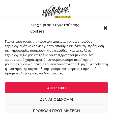
Διαχείριση Συγκατάθεσης
Cookies
ΓΚΟΜΠΙΝΩ 12 ΚΑΙ ΓΟΥΖΕΛΗ 7, 11476, ΑΘΗΝΑ
Για να παρέχουμε την καλύτερη εμπειρία, χρησιμοποιούμε
ΤΗΛΕΦΩΝΟ: +30 211 4021758
τεχνολογίες όπως cookies για την αποθήκευση ή/και την πρόσβαση
EMAIL:
info@welldone.com.gr
σε πληροφορίες συσκευών. Η συγκατάθεση για τις εν λόγω
τεχνολογίες θα μας επιτρέψει να επεξεργαστούμε δεδομένα
προσωπικού χαρακτήρα, όπως συμπεριφορά περιήγησης ή
μοναδικά αναγνωριστικά σε αυτόν τον ιστότοπο. Η μη συγκατάθεση ή
η ανάκληση της συγκατάθεσης, μπορεί να επηρεάσει αρνητικά
ορισμένες λειτουργίες και δυνατότητες.
ΑΠΟΔΟΧΉ
ΔΕΝ ΑΠΟΔΈΧΟΜΑΙ
© 2024 katoikidiaendrasi. All Rights Reserved. | Developed by
ΠΡΟΒΟΛΉ ΠΡΟΤΙΜΉΣΕΩΝ
ADS Solutions