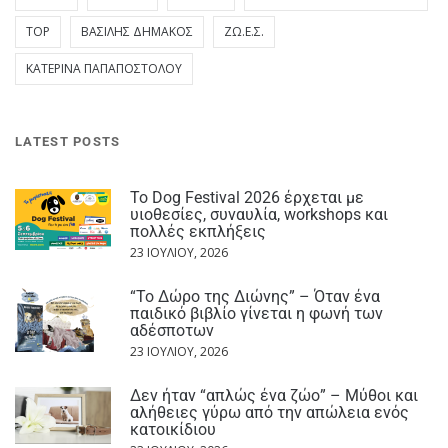
TOP
ΒΑΣΊΛΗΣ ΔΗΜΆΚΟΣ
ΖΩ.Ε.Σ.
ΚΑΤΕΡΊΝΑ ΠΑΠΑΠΟΣΤΌΛΟΥ
LATEST POSTS
Το Dog Festival 2026 έρχεται με
υιοθεσίες, συναυλία, workshops και
πολλές εκπλήξεις
23 ΙΟΥΛΊΟΥ, 2026
“Το Δώρο της Διώνης” – Όταν ένα
παιδικό βιβλίο γίνεται η φωνή των
αδέσποτων
23 ΙΟΥΛΊΟΥ, 2026
Δεν ήταν “απλώς ένα ζώο” – Μύθοι και
αλήθειες γύρω από την απώλεια ενός
κατοικίδιου