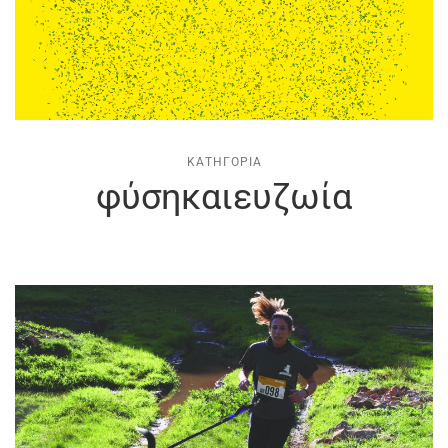
ΚΑΤΗΓΟΡΊΑ
φύσηκαιευζωία