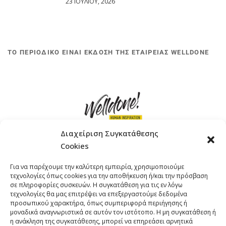
23 ΙΟΥΛΊΟΥ, 2026
ΤΟ ΠΕΡΙΟΔΙΚΟ ΕΙΝΑΙ ΕΚΔΟΣΗ ΤΗΣ ΕΤΑΙΡΕΙΑΣ WELLDONE
Διαχείριση Συγκατάθεσης
Cookies
ΓΚΟΜΠΙΝΩ 12 ΚΑΙ ΓΟΥΖΕΛΗ 7, 11476, ΑΘΗΝΑ
Για να παρέχουμε την καλύτερη εμπειρία, χρησιμοποιούμε
ΤΗΛΕΦΩΝΟ: +30 211 4021758
τεχνολογίες όπως cookies για την αποθήκευση ή/και την πρόσβαση
EMAIL:
info@welldone.com.gr
σε πληροφορίες συσκευών. Η συγκατάθεση για τις εν λόγω
τεχνολογίες θα μας επιτρέψει να επεξεργαστούμε δεδομένα
προσωπικού χαρακτήρα, όπως συμπεριφορά περιήγησης ή
μοναδικά αναγνωριστικά σε αυτόν τον ιστότοπο. Η μη συγκατάθεση ή
η ανάκληση της συγκατάθεσης, μπορεί να επηρεάσει αρνητικά