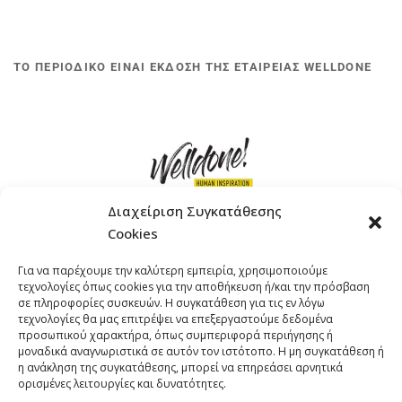
ΤΟ ΠΕΡΙΟΔΙΚΟ ΕΙΝΑΙ ΕΚΔΟΣΗ ΤΗΣ ΕΤΑΙΡΕΙΑΣ WELLDONE
Διαχείριση Συγκατάθεσης
Cookies
ΓΚΟΜΠΙΝΩ 12 ΚΑΙ ΓΟΥΖΕΛΗ 7, 11476, ΑΘΗΝΑ
Για να παρέχουμε την καλύτερη εμπειρία, χρησιμοποιούμε
ΤΗΛΕΦΩΝΟ: +30 211 4021758
τεχνολογίες όπως cookies για την αποθήκευση ή/και την πρόσβαση
EMAIL:
info@welldone.com.gr
σε πληροφορίες συσκευών. Η συγκατάθεση για τις εν λόγω
τεχνολογίες θα μας επιτρέψει να επεξεργαστούμε δεδομένα
προσωπικού χαρακτήρα, όπως συμπεριφορά περιήγησης ή
μοναδικά αναγνωριστικά σε αυτόν τον ιστότοπο. Η μη συγκατάθεση ή
η ανάκληση της συγκατάθεσης, μπορεί να επηρεάσει αρνητικά
ορισμένες λειτουργίες και δυνατότητες.