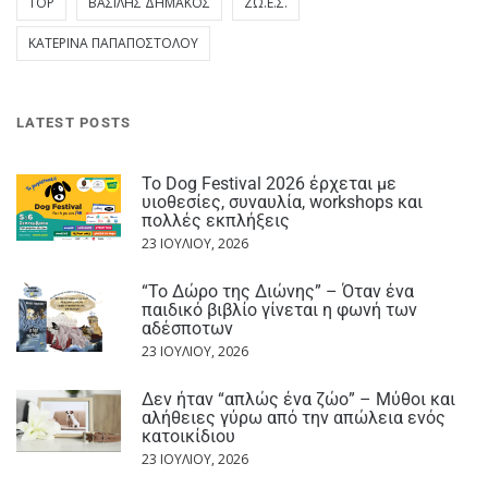
TOP
ΒΑΣΊΛΗΣ ΔΗΜΆΚΟΣ
ΖΩ.Ε.Σ.
ΚΑΤΕΡΊΝΑ ΠΑΠΑΠΟΣΤΌΛΟΥ
LATEST POSTS
Το Dog Festival 2026 έρχεται με
υιοθεσίες, συναυλία, workshops και
πολλές εκπλήξεις
23 ΙΟΥΛΊΟΥ, 2026
“Το Δώρο της Διώνης” – Όταν ένα
παιδικό βιβλίο γίνεται η φωνή των
αδέσποτων
23 ΙΟΥΛΊΟΥ, 2026
Δεν ήταν “απλώς ένα ζώο” – Μύθοι και
αλήθειες γύρω από την απώλεια ενός
κατοικίδιου
23 ΙΟΥΛΊΟΥ, 2026