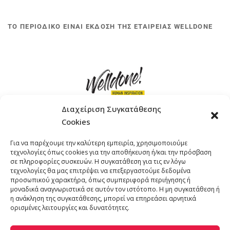
ΤΟ ΠΕΡΙΟΔΙΚΟ ΕΙΝΑΙ ΕΚΔΟΣΗ ΤΗΣ ΕΤΑΙΡΕΙΑΣ WELLDONE
Διαχείριση Συγκατάθεσης
Cookies
ΓΚΟΜΠΙΝΩ 12 ΚΑΙ ΓΟΥΖΕΛΗ 7, 11476, ΑΘΗΝΑ
Για να παρέχουμε την καλύτερη εμπειρία, χρησιμοποιούμε
ΤΗΛΕΦΩΝΟ: +30 211 4021758
τεχνολογίες όπως cookies για την αποθήκευση ή/και την πρόσβαση
EMAIL:
info@welldone.com.gr
σε πληροφορίες συσκευών. Η συγκατάθεση για τις εν λόγω
τεχνολογίες θα μας επιτρέψει να επεξεργαστούμε δεδομένα
προσωπικού χαρακτήρα, όπως συμπεριφορά περιήγησης ή
μοναδικά αναγνωριστικά σε αυτόν τον ιστότοπο. Η μη συγκατάθεση ή
η ανάκληση της συγκατάθεσης, μπορεί να επηρεάσει αρνητικά
ορισμένες λειτουργίες και δυνατότητες.