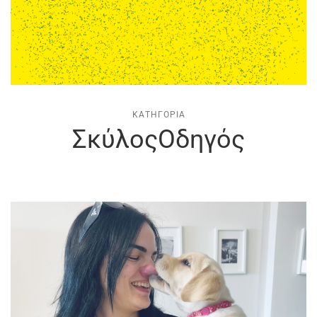
ΚΑΤΗΓΟΡΊΑ
ΣκύλοςΟδηγός