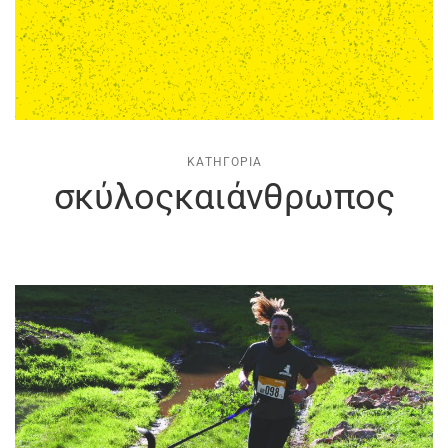
ΚΑΤΗΓΟΡΊΑ
σκύλοςκαιάνθρωπος