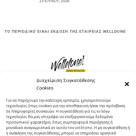
23 ΙΟΥΛΊΟΥ, 2026
ΤΟ ΠΕΡΙΟΔΙΚΟ ΕΙΝΑΙ ΕΚΔΟΣΗ ΤΗΣ ΕΤΑΙΡΕΙΑΣ WELLDONE
Διαχείριση Συγκατάθεσης
Cookies
ΓΚΟΜΠΙΝΩ 12 ΚΑΙ ΓΟΥΖΕΛΗ 7, 11476, ΑΘΗΝΑ
Για να παρέχουμε την καλύτερη εμπειρία, χρησιμοποιούμε
ΤΗΛΕΦΩΝΟ: +30 211 4021758
τεχνολογίες όπως cookies για την αποθήκευση ή/και την πρόσβαση
EMAIL:
info@welldone.com.gr
σε πληροφορίες συσκευών. Η συγκατάθεση για τις εν λόγω
τεχνολογίες θα μας επιτρέψει να επεξεργαστούμε δεδομένα
προσωπικού χαρακτήρα, όπως συμπεριφορά περιήγησης ή
μοναδικά αναγνωριστικά σε αυτόν τον ιστότοπο. Η μη συγκατάθεση ή
η ανάκληση της συγκατάθεσης, μπορεί να επηρεάσει αρνητικά