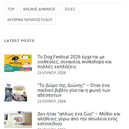
TOP
ΒΑΣΊΛΗΣ ΔΗΜΆΚΟΣ
ΖΩ.Ε.Σ.
ΚΑΤΕΡΊΝΑ ΠΑΠΑΠΟΣΤΌΛΟΥ
LATEST POSTS
Το Dog Festival 2026 έρχεται με
υιοθεσίες, συναυλία, workshops και
πολλές εκπλήξεις
23 ΙΟΥΛΊΟΥ, 2026
“Το Δώρο της Διώνης” – Όταν ένα
παιδικό βιβλίο γίνεται η φωνή των
αδέσποτων
23 ΙΟΥΛΊΟΥ, 2026
Δεν ήταν “απλώς ένα ζώο” – Μύθοι και
αλήθειες γύρω από την απώλεια ενός
κατοικίδιου