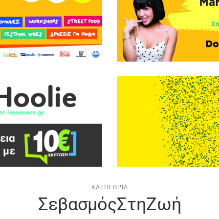
ΚΑΤΗΓΟΡΊΑ
ΣεβασμόςΣτηΖωή