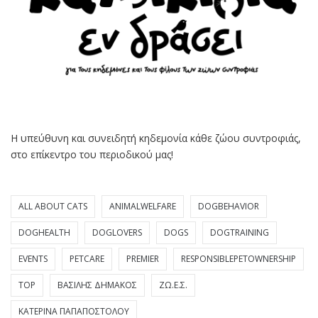
Η υπεύθυνη και συνειδητή κηδεμονία κάθε ζώου συντροφιάς,
στο επίκεντρο του περιοδικού μας!
ALL ABOUT CATS
ANIMALWELFARE
DOGBEHAVIOR
DOGHEALTH
DOGLOVERS
DOGS
DOGTRAINING
EVENTS
PETCARE
PREMIER
RESPONSIBLEPETOWNERSHIP
TOP
ΒΑΣΊΛΗΣ ΔΗΜΆΚΟΣ
ΖΩ.Ε.Σ.
ΚΑΤΕΡΊΝΑ ΠΑΠΑΠΟΣΤΌΛΟΥ