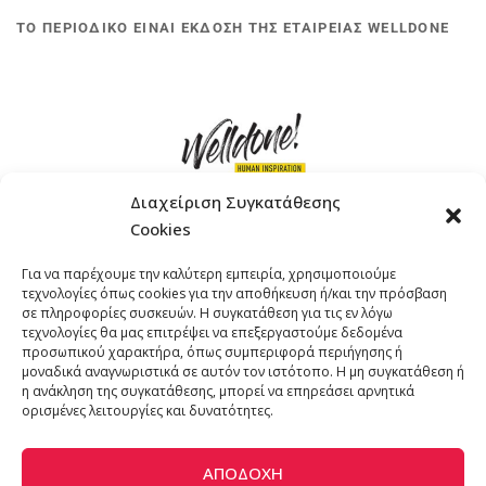
ΤΟ ΠΕΡΙΟΔΙΚΟ ΕΙΝΑΙ ΕΚΔΟΣΗ ΤΗΣ ΕΤΑΙΡΕΙΑΣ WELLDONE
Διαχείριση Συγκατάθεσης
Cookies
ΓΚΟΜΠΙΝΩ 12 ΚΑΙ ΓΟΥΖΕΛΗ 7, 11476, ΑΘΗΝΑ
Για να παρέχουμε την καλύτερη εμπειρία, χρησιμοποιούμε
ΤΗΛΕΦΩΝΟ: +30 211 4021758
τεχνολογίες όπως cookies για την αποθήκευση ή/και την πρόσβαση
EMAIL:
info@welldone.com.gr
σε πληροφορίες συσκευών. Η συγκατάθεση για τις εν λόγω
τεχνολογίες θα μας επιτρέψει να επεξεργαστούμε δεδομένα
προσωπικού χαρακτήρα, όπως συμπεριφορά περιήγησης ή
μοναδικά αναγνωριστικά σε αυτόν τον ιστότοπο. Η μη συγκατάθεση ή
η ανάκληση της συγκατάθεσης, μπορεί να επηρεάσει αρνητικά
ορισμένες λειτουργίες και δυνατότητες.
ΑΠΟΔΟΧΉ