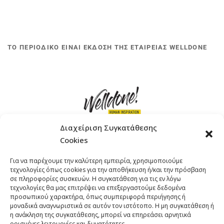
ΤΟ ΠΕΡΙΟΔΙΚΟ ΕΙΝΑΙ ΕΚΔΟΣΗ ΤΗΣ ΕΤΑΙΡΕΙΑΣ WELLDONE
Διαχείριση Συγκατάθεσης
Cookies
ΓΚΟΜΠΙΝΩ 12 ΚΑΙ ΓΟΥΖΕΛΗ 7, 11476, ΑΘΗΝΑ
Για να παρέχουμε την καλύτερη εμπειρία, χρησιμοποιούμε
ΤΗΛΕΦΩΝΟ: +30 211 4021758
τεχνολογίες όπως cookies για την αποθήκευση ή/και την πρόσβαση
EMAIL:
info@welldone.com.gr
σε πληροφορίες συσκευών. Η συγκατάθεση για τις εν λόγω
τεχνολογίες θα μας επιτρέψει να επεξεργαστούμε δεδομένα
προσωπικού χαρακτήρα, όπως συμπεριφορά περιήγησης ή
μοναδικά αναγνωριστικά σε αυτόν τον ιστότοπο. Η μη συγκατάθεση ή
η ανάκληση της συγκατάθεσης, μπορεί να επηρεάσει αρνητικά
ορισμένες λειτουργίες και δυνατότητες.