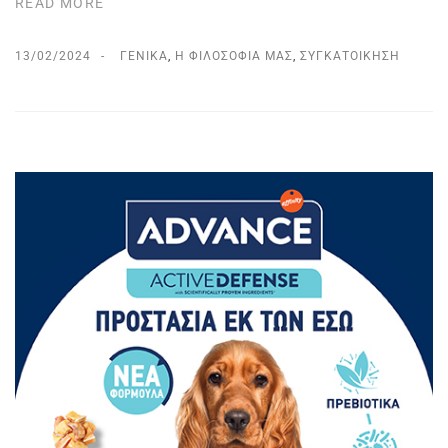
READ MORE
13/02/2024
ΓΕΝΙΚΆ
,
Η ΦΙΛΟΣΟΦΊΑ ΜΑΣ
,
ΣΥΓΚΑΤΟΊΚΗΣΗ