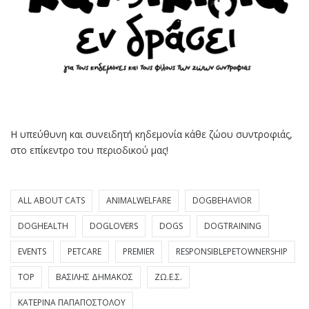
Η υπεύθυνη και συνειδητή κηδεμονία κάθε ζώου συντροφιάς,
στο επίκεντρο του περιοδικού μας!
ALL ABOUT CATS
ANIMALWELFARE
DOGBEHAVIOR
DOGHEALTH
DOGLOVERS
DOGS
DOGTRAINING
EVENTS
PETCARE
PREMIER
RESPONSIBLEPETOWNERSHIP
TOP
ΒΑΣΊΛΗΣ ΔΗΜΆΚΟΣ
ΖΩ.Ε.Σ.
ΚΑΤΕΡΊΝΑ ΠΑΠΑΠΟΣΤΌΛΟΥ