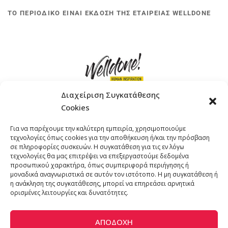
ΤΟ ΠΕΡΙΟΔΙΚΟ ΕΙΝΑΙ ΕΚΔΟΣΗ ΤΗΣ ΕΤΑΙΡΕΙΑΣ WELLDONE
Διαχείριση Συγκατάθεσης
Cookies
ΓΚΟΜΠΙΝΩ 12 ΚΑΙ ΓΟΥΖΕΛΗ 7, 11476, ΑΘΗΝΑ
Για να παρέχουμε την καλύτερη εμπειρία, χρησιμοποιούμε
ΤΗΛΕΦΩΝΟ: +30 211 4021758
τεχνολογίες όπως cookies για την αποθήκευση ή/και την πρόσβαση
EMAIL:
info@welldone.com.gr
σε πληροφορίες συσκευών. Η συγκατάθεση για τις εν λόγω
τεχνολογίες θα μας επιτρέψει να επεξεργαστούμε δεδομένα
προσωπικού χαρακτήρα, όπως συμπεριφορά περιήγησης ή
μοναδικά αναγνωριστικά σε αυτόν τον ιστότοπο. Η μη συγκατάθεση ή
η ανάκληση της συγκατάθεσης, μπορεί να επηρεάσει αρνητικά
ορισμένες λειτουργίες και δυνατότητες.
ΑΠΟΔΟΧΉ