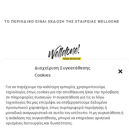
ΤΟ ΠΕΡΙΟΔΙΚΟ ΕΙΝΑΙ ΕΚΔΟΣΗ ΤΗΣ ΕΤΑΙΡΕΙΑΣ WELLDONE
Διαχείριση Συγκατάθεσης
Cookies
ΓΚΟΜΠΙΝΩ 12 ΚΑΙ ΓΟΥΖΕΛΗ 7, 11476, ΑΘΗΝΑ
Για να παρέχουμε την καλύτερη εμπειρία, χρησιμοποιούμε
ΤΗΛΕΦΩΝΟ: +30 211 4021758
τεχνολογίες όπως cookies για την αποθήκευση ή/και την πρόσβαση
EMAIL:
info@welldone.com.gr
σε πληροφορίες συσκευών. Η συγκατάθεση για τις εν λόγω
τεχνολογίες θα μας επιτρέψει να επεξεργαστούμε δεδομένα
προσωπικού χαρακτήρα, όπως συμπεριφορά περιήγησης ή
μοναδικά αναγνωριστικά σε αυτόν τον ιστότοπο. Η μη συγκατάθεση ή
η ανάκληση της συγκατάθεσης, μπορεί να επηρεάσει αρνητικά
ορισμένες λειτουργίες και δυνατότητες.