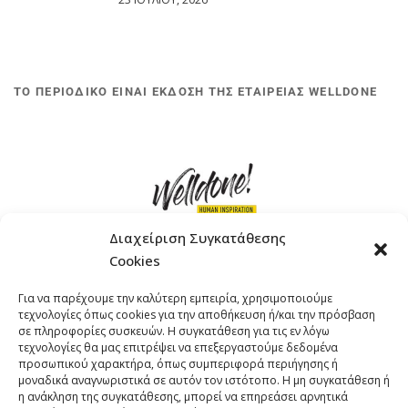
ΤΟ ΠΕΡΙΟΔΙΚΟ ΕΙΝΑΙ ΕΚΔΟΣΗ ΤΗΣ ΕΤΑΙΡΕΙΑΣ WELLDONE
Διαχείριση Συγκατάθεσης
Cookies
ΓΚΟΜΠΙΝΩ 12 ΚΑΙ ΓΟΥΖΕΛΗ 7, 11476, ΑΘΗΝΑ
Για να παρέχουμε την καλύτερη εμπειρία, χρησιμοποιούμε
ΤΗΛΕΦΩΝΟ: +30 211 4021758
τεχνολογίες όπως cookies για την αποθήκευση ή/και την πρόσβαση
EMAIL:
info@welldone.com.gr
σε πληροφορίες συσκευών. Η συγκατάθεση για τις εν λόγω
τεχνολογίες θα μας επιτρέψει να επεξεργαστούμε δεδομένα
προσωπικού χαρακτήρα, όπως συμπεριφορά περιήγησης ή
μοναδικά αναγνωριστικά σε αυτόν τον ιστότοπο. Η μη συγκατάθεση ή
η ανάκληση της συγκατάθεσης, μπορεί να επηρεάσει αρνητικά