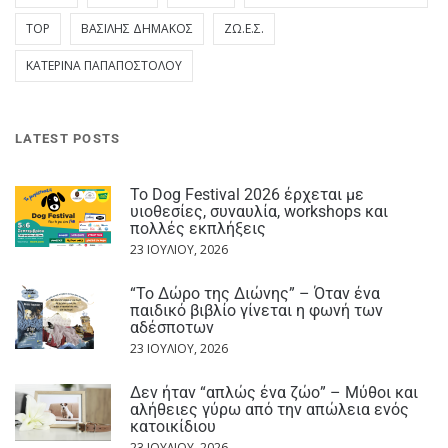
TOP
ΒΑΣΊΛΗΣ ΔΗΜΆΚΟΣ
ΖΩ.Ε.Σ.
ΚΑΤΕΡΊΝΑ ΠΑΠΑΠΟΣΤΌΛΟΥ
LATEST POSTS
Το Dog Festival 2026 έρχεται με
υιοθεσίες, συναυλία, workshops και
πολλές εκπλήξεις
23 ΙΟΥΛΊΟΥ, 2026
“Το Δώρο της Διώνης” – Όταν ένα
παιδικό βιβλίο γίνεται η φωνή των
αδέσποτων
23 ΙΟΥΛΊΟΥ, 2026
Δεν ήταν “απλώς ένα ζώο” – Μύθοι και
αλήθειες γύρω από την απώλεια ενός
κατοικίδιου
23 ΙΟΥΛΊΟΥ, 2026