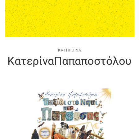
ΚΑΤΗΓΟΡΊΑ
ΚατερίναΠαπαποστόλου