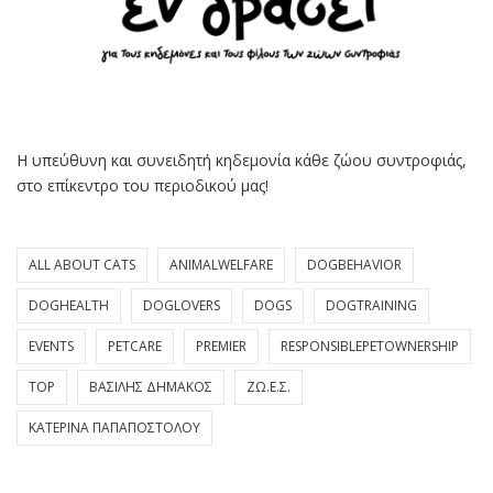
Η υπεύθυνη και συνειδητή κηδεμονία κάθε ζώου συντροφιάς,
στο επίκεντρο του περιοδικού μας!
ALL ABOUT CATS
ANIMALWELFARE
DOGBEHAVIOR
DOGHEALTH
DOGLOVERS
DOGS
DOGTRAINING
EVENTS
PETCARE
PREMIER
RESPONSIBLEPETOWNERSHIP
TOP
ΒΑΣΊΛΗΣ ΔΗΜΆΚΟΣ
ΖΩ.Ε.Σ.
ΚΑΤΕΡΊΝΑ ΠΑΠΑΠΟΣΤΌΛΟΥ