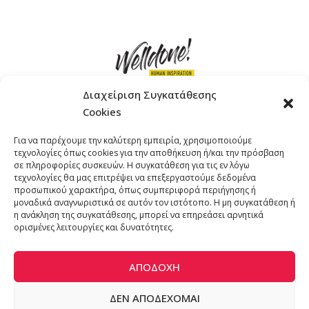
Διαχείριση Συγκατάθεσης
Cookies
ΓΚΟΜΠΙΝΩ 12 ΚΑΙ ΓΟΥΖΕΛΗ 7, 11476, ΑΘΗΝΑ
Για να παρέχουμε την καλύτερη εμπειρία, χρησιμοποιούμε
ΤΗΛΕΦΩΝΟ: +30 211 4021758
τεχνολογίες όπως cookies για την αποθήκευση ή/και την πρόσβαση
EMAIL:
info@welldone.com.gr
σε πληροφορίες συσκευών. Η συγκατάθεση για τις εν λόγω
τεχνολογίες θα μας επιτρέψει να επεξεργαστούμε δεδομένα
προσωπικού χαρακτήρα, όπως συμπεριφορά περιήγησης ή
μοναδικά αναγνωριστικά σε αυτόν τον ιστότοπο. Η μη συγκατάθεση ή
η ανάκληση της συγκατάθεσης, μπορεί να επηρεάσει αρνητικά
ορισμένες λειτουργίες και δυνατότητες.
ΑΠΟΔΟΧΉ
ΔΕΝ ΑΠΟΔΈΧΟΜΑΙ