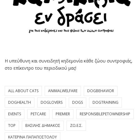
Η υπεύθυνη και συνειδητή κηδεμονία κάθε ζώου συντροφιάς,
στο επίκεντρο του περιοδικού μας!
ALL ABOUT CATS
ANIMALWELFARE
DOGBEHAVIOR
DOGHEALTH
DOGLOVERS
DOGS
DOGTRAINING
EVENTS
PETCARE
PREMIER
RESPONSIBLEPETOWNERSHIP
TOP
ΒΑΣΊΛΗΣ ΔΗΜΆΚΟΣ
ΖΩ.Ε.Σ.
ΚΑΤΕΡΊΝΑ ΠΑΠΑΠΟΣΤΌΛΟΥ