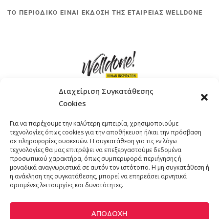
ΤΟ ΠΕΡΙΟΔΙΚΟ ΕΙΝΑΙ ΕΚΔΟΣΗ ΤΗΣ ΕΤΑΙΡΕΙΑΣ WELLDONE
Διαχείριση Συγκατάθεσης
Cookies
ΓΚΟΜΠΙΝΩ 12 ΚΑΙ ΓΟΥΖΕΛΗ 7, 11476, ΑΘΗΝΑ
Για να παρέχουμε την καλύτερη εμπειρία, χρησιμοποιούμε
ΤΗΛΕΦΩΝΟ: +30 211 4021758
τεχνολογίες όπως cookies για την αποθήκευση ή/και την πρόσβαση
EMAIL:
info@welldone.com.gr
σε πληροφορίες συσκευών. Η συγκατάθεση για τις εν λόγω
τεχνολογίες θα μας επιτρέψει να επεξεργαστούμε δεδομένα
προσωπικού χαρακτήρα, όπως συμπεριφορά περιήγησης ή
μοναδικά αναγνωριστικά σε αυτόν τον ιστότοπο. Η μη συγκατάθεση ή
η ανάκληση της συγκατάθεσης, μπορεί να επηρεάσει αρνητικά
ορισμένες λειτουργίες και δυνατότητες.
ΑΠΟΔΟΧΉ