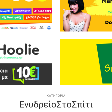
ΚΑΤΗΓΟΡΊΑ
ΕνυδρείοΣτοΣπίτι