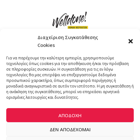
Διαχείριση Συγκατάθεσης
Cookies
ΓΚΟΜΠΙΝΩ 12 ΚΑΙ ΓΟΥΖΕΛΗ 7, 11476, ΑΘΗΝΑ
Για να παρέχουμε την καλύτερη εμπειρία, χρησιμοποιούμε
ΤΗΛΕΦΩΝΟ: +30 211 4021758
τεχνολογίες όπως cookies για την αποθήκευση ή/και την πρόσβαση
EMAIL:
info@welldone.com.gr
σε πληροφορίες συσκευών. Η συγκατάθεση για τις εν λόγω
τεχνολογίες θα μας επιτρέψει να επεξεργαστούμε δεδομένα
προσωπικού χαρακτήρα, όπως συμπεριφορά περιήγησης ή
μοναδικά αναγνωριστικά σε αυτόν τον ιστότοπο. Η μη συγκατάθεση ή
η ανάκληση της συγκατάθεσης, μπορεί να επηρεάσει αρνητικά
ορισμένες λειτουργίες και δυνατότητες.
ΑΠΟΔΟΧΉ
ΔΕΝ ΑΠΟΔΈΧΟΜΑΙ
© 2024 katoikidiaendrasi. All Rights Reserved. | Developed by