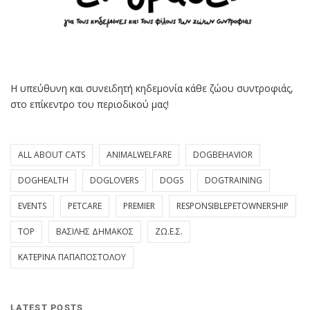
Η υπεύθυνη και συνειδητή κηδεμονία κάθε ζώου συντροφιάς,
στο επίκεντρο του περιοδικού μας!
ALL ABOUT CATS
ANIMALWELFARE
DOGBEHAVIOR
DOGHEALTH
DOGLOVERS
DOGS
DOGTRAINING
EVENTS
PETCARE
PREMIER
RESPONSIBLEPETOWNERSHIP
TOP
ΒΑΣΊΛΗΣ ΔΗΜΆΚΟΣ
ΖΩ.Ε.Σ.
ΚΑΤΕΡΊΝΑ ΠΑΠΑΠΟΣΤΌΛΟΥ
LATEST POSTS