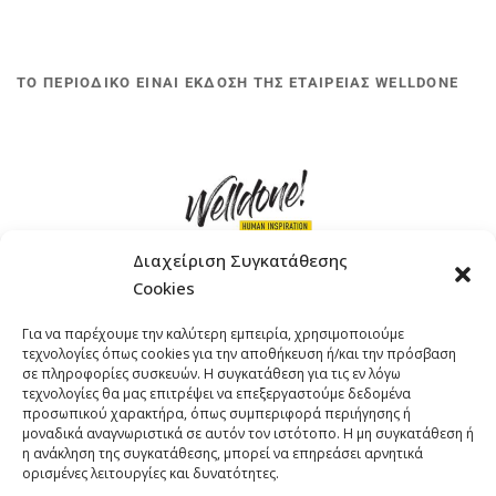
ΤΟ ΠΕΡΙΟΔΙΚΟ ΕΙΝΑΙ ΕΚΔΟΣΗ ΤΗΣ ΕΤΑΙΡΕΙΑΣ WELLDONE
Διαχείριση Συγκατάθεσης
Cookies
ΓΚΟΜΠΙΝΩ 12 ΚΑΙ ΓΟΥΖΕΛΗ 7, 11476, ΑΘΗΝΑ
Για να παρέχουμε την καλύτερη εμπειρία, χρησιμοποιούμε
ΤΗΛΕΦΩΝΟ: +30 211 4021758
τεχνολογίες όπως cookies για την αποθήκευση ή/και την πρόσβαση
EMAIL:
info@welldone.com.gr
σε πληροφορίες συσκευών. Η συγκατάθεση για τις εν λόγω
τεχνολογίες θα μας επιτρέψει να επεξεργαστούμε δεδομένα
προσωπικού χαρακτήρα, όπως συμπεριφορά περιήγησης ή
μοναδικά αναγνωριστικά σε αυτόν τον ιστότοπο. Η μη συγκατάθεση ή
η ανάκληση της συγκατάθεσης, μπορεί να επηρεάσει αρνητικά
ορισμένες λειτουργίες και δυνατότητες.