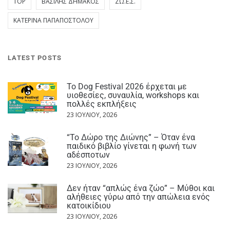
TOP
ΒΑΣΊΛΗΣ ΔΗΜΆΚΟΣ
ΖΩ.Ε.Σ.
ΚΑΤΕΡΊΝΑ ΠΑΠΑΠΟΣΤΌΛΟΥ
LATEST POSTS
Το Dog Festival 2026 έρχεται με
υιοθεσίες, συναυλία, workshops και
πολλές εκπλήξεις
23 ΙΟΥΛΊΟΥ, 2026
“Το Δώρο της Διώνης” – Όταν ένα
παιδικό βιβλίο γίνεται η φωνή των
αδέσποτων
23 ΙΟΥΛΊΟΥ, 2026
Δεν ήταν “απλώς ένα ζώο” – Μύθοι και
αλήθειες γύρω από την απώλεια ενός
κατοικίδιου
23 ΙΟΥΛΊΟΥ, 2026