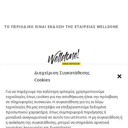
ΤΟ ΠΕΡΙΟΔΙΚΟ ΕΙΝΑΙ ΕΚΔΟΣΗ ΤΗΣ ΕΤΑΙΡΕΙΑΣ WELLDONE
Διαχείριση Συγκατάθεσης
Cookies
ΓΚΟΜΠΙΝΩ 12 ΚΑΙ ΓΟΥΖΕΛΗ 7, 11476, ΑΘΗΝΑ
Για να παρέχουμε την καλύτερη εμπειρία, χρησιμοποιούμε
ΤΗΛΕΦΩΝΟ: +30 211 4021758
τεχνολογίες όπως cookies για την αποθήκευση ή/και την πρόσβαση
EMAIL:
info@welldone.com.gr
σε πληροφορίες συσκευών. Η συγκατάθεση για τις εν λόγω
τεχνολογίες θα μας επιτρέψει να επεξεργαστούμε δεδομένα
προσωπικού χαρακτήρα, όπως συμπεριφορά περιήγησης ή
μοναδικά αναγνωριστικά σε αυτόν τον ιστότοπο. Η μη συγκατάθεση ή
η ανάκληση της συγκατάθεσης, μπορεί να επηρεάσει αρνητικά
ορισμένες λειτουργίες και δυνατότητες.