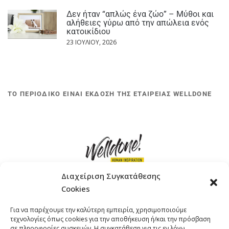
Δεν ήταν “απλώς ένα ζώο” – Μύθοι και
αλήθειες γύρω από την απώλεια ενός
κατοικίδιου
23 ΙΟΥΛΊΟΥ, 2026
ΤΟ ΠΕΡΙΟΔΙΚΟ ΕΙΝΑΙ ΕΚΔΟΣΗ ΤΗΣ ΕΤΑΙΡΕΙΑΣ WELLDONE
Διαχείριση Συγκατάθεσης
Cookies
ΓΚΟΜΠΙΝΩ 12 ΚΑΙ ΓΟΥΖΕΛΗ 7, 11476, ΑΘΗΝΑ
Για να παρέχουμε την καλύτερη εμπειρία, χρησιμοποιούμε
ΤΗΛΕΦΩΝΟ: +30 211 4021758
τεχνολογίες όπως cookies για την αποθήκευση ή/και την πρόσβαση
EMAIL:
info@welldone.com.gr
σε πληροφορίες συσκευών. Η συγκατάθεση για τις εν λόγω