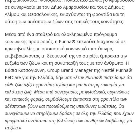
σε συνεργασία με τον Δήμο Αμαρουσίου και τους Δήμους
Αλίμου και Θεσσαλονίκης, ενισχύοντας τη φροντίδα και τη
σίτιση των αδέσποτων ζώων στις τοπικές τους κοινότητες.
Μέσα από ένα σταθερό και ολοκληρωμένο πρόγραμμα
κοινωνικής προσφοράς, η Purina® επενδύει διαχρονικά σε
πρωτοβουλίες με ουσιαστικό κοινωνικό αποτύπωμα,
επιβεβαιώνοντας τη δέσμευσή της να στηρίζει έμπρακτα την
ευζωία των ζώων και τη συνύπαρξή τους με τον άνθρωπο. Η
Βάσια Κατσογιάννη, Group Brand Manager της Nestlé Purina®
PetCare για την Ελλάδα, δήλωσε «
Στην Purina® πιστεύουμε ότι
κάθε ζώο αξίζει φροντίδα, αγάπη και μια δεύτερη ευκαιρία για
καλύτερη ζωή. Μέσα από συνεργασίες με φιλοζωικές οργανώσεις
και τοπικούς φορείς, συμβάλλουμε έμπρακτα στη φροντίδα των
αδέσποτων ζώων και προωθούμε τις υπεύθυνες υιοθεσίες. Θα
συνεχίσουμε να στηρίζουμε δράσεις σε όλη την Ελλάδα, που έχουν
πραγματικό αντίκτυπο στη βελτίωση των συνθηκών διαβίωσης για
τα ζώα
.»