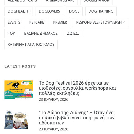
ALL ABOUT CATS
ANIMALWELFARE
DOGBEHAVIOR
DOGHEALTH
DOGLOVERS
DOGS
DOGTRAINING
EVENTS
PETCARE
PREMIER
RESPONSIBLEPETOWNERSHIP
TOP
ΒΑΣΊΛΗΣ ΔΗΜΆΚΟΣ
ΖΩ.Ε.Σ.
ΚΑΤΕΡΊΝΑ ΠΑΠΑΠΟΣΤΌΛΟΥ
LATEST POSTS
Το Dog Festival 2026 έρχεται με
υιοθεσίες, συναυλία, workshops και
πολλές εκπλήξεις
23 ΙΟΥΛΊΟΥ, 2026
“Το Δώρο της Διώνης” – Όταν ένα
παιδικό βιβλίο γίνεται η φωνή των
αδέσποτων
23 ΙΟΥΛΊΟΥ, 2026