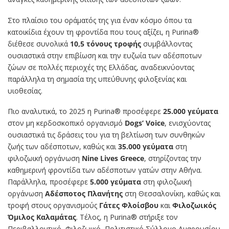
Στο πλαίσιο του οράματός της για έναν κόσμο όπου τα
κατοικίδια έχουν τη φροντίδα που τους αξίζει, η Purina®
διέθεσε συνολικά
10,5 τόνους τροφής
συμβάλλοντας
ουσιαστικά στην επιβίωση και την ευζωία των αδέσποτων
ζώων σε πολλές περιοχές της Ελλάδας, αναδεικνύοντας
παράλληλα τη σημασία της υπεύθυνης φιλοξενίας και
υιοθεσίας.
Πιο αναλυτικά, το 2025 η Purina® προσέφερε
25.000 γεύματα
στον μη κερδοσκοπικό οργανισμό
Dogs’ Voice
, ενισχύοντας
ουσιαστικά τις δράσεις του για τη βελτίωση των συνθηκών
ζωής των αδέσποτων, καθώς και
35.000 γεύματα
στη
φιλοζωική οργάνωση
Nine Lives Greece
, στηρίζοντας την
καθημερινή φροντίδα των αδέσποτων γατών στην Αθήνα.
Παράλληλα, προσέφερε
5.000 γεύματα
στη φιλοζωική
οργάνωση
Αδέσποτος Πλανήτης
στη Θεσσαλονίκη, καθώς και
τροφή στους οργανισμούς
Γάτες Φλοίσβου
και
Φιλοζωικός
Όμιλος Καλαμάτας
. Τέλος, η Purina® στήριξε τον
Περιβαλλοντικό, Φιλοζωικό, Πολιτιστικό Σύλλογο Αμαρουσίου