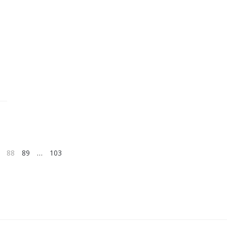
88
89
…
103
NEXT