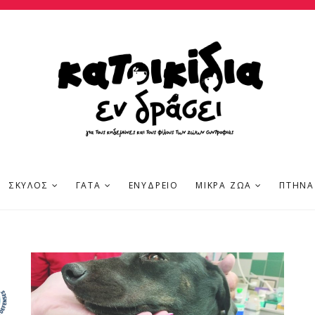
ΣΚΎΛΟΣ
ΓΆΤΑ
ΕΝΥΔΡΕΊΟ
ΜΙΚΡΆ ΖΏΑ
ΠΤΗΝΆ