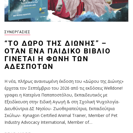
ΣΥΝΕΡΓΑΣΊΕΣ
“ΤΟ ΔΏΡΟ ΤΗΣ ΔΙΏΝΗΣ” –
ΌΤΑΝ ΈΝΑ ΠΑΙΔΙΚΌ ΒΙΒΛΊΟ
ΓΊΝΕΤΑΙ Η ΦΩΝΉ ΤΩΝ
ΑΔΈΣΠΟΤΩΝ
Η νέα, πλήρως ανανεωμένη έκδοση του «Δώρου της Διώνης»
έρχεται τον Σεπτέμβριο του 2026 από τις εκδόσεις Welldone!
γραφει η Κατερίνα Παπαποστόλου, Εκπαιδευτικός µε
Εξειδίκευση στην Ειδική Αγωγή & στη Σχολική Ψυχολογία-
∆ιευθύντρια ∆Σ Νησίου- Ζωοθεραπεύτρια, Εκπαιδεύτρια
Σκύλων- Kynagon Certified Animal Trainer, Member of Pet
Industry Advocacy International, Member of…