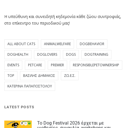
Η υπεύθυνη και συνειδητή κηδεμονία κάθε ζώου συντροφιάς,
στο επίκεντρο του περιοδικού μας!
ALL ABOUT CATS
ANIMALWELFARE
DOGBEHAVIOR
DOGHEALTH
DOGLOVERS
DOGS
DOGTRAINING
EVENTS
PETCARE
PREMIER
RESPONSIBLEPETOWNERSHIP
TOP
ΒΑΣΊΛΗΣ ΔΗΜΆΚΟΣ
ΖΩ.Ε.Σ.
ΚΑΤΕΡΊΝΑ ΠΑΠΑΠΟΣΤΌΛΟΥ
LATEST POSTS
Το Dog Festival 2026 έρχεται με
υιοθεσίες, συναυλία, workshops και