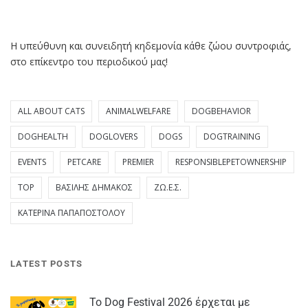
Η υπεύθυνη και συνειδητή κηδεμονία κάθε ζώου συντροφιάς,
στο επίκεντρο του περιοδικού μας!
ALL ABOUT CATS
ANIMALWELFARE
DOGBEHAVIOR
DOGHEALTH
DOGLOVERS
DOGS
DOGTRAINING
EVENTS
PETCARE
PREMIER
RESPONSIBLEPETOWNERSHIP
TOP
ΒΑΣΊΛΗΣ ΔΗΜΆΚΟΣ
ΖΩ.Ε.Σ.
ΚΑΤΕΡΊΝΑ ΠΑΠΑΠΟΣΤΌΛΟΥ
LATEST POSTS
Το Dog Festival 2026 έρχεται με