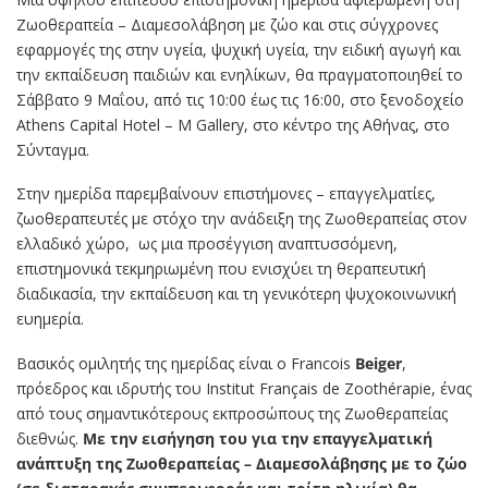
Ζωοθεραπεία – Διαμεσολάβηση με ζώο και στις σύγχρονες
εφαρμογές της στην υγεία, ψυχική υγεία, την ειδική αγωγή και
την εκπαίδευση παιδιών και ενηλίκων, θα πραγματοποιηθεί το
Σάββατο 9 Μαΐου, από τις 10:00 έως τις 16:00, στο ξενοδοχείο
Athens Capital Hotel – M Gallery, στο κέντρο της Αθήνας, στο
Σύνταγμα.
Στην ημερίδα παρεμβαίνουν επιστήμονες – επαγγελματίες,
ζωοθεραπευτές με στόχο την ανάδειξη της Ζωοθεραπείας στον
ελλαδικό χώρο,
ως μια προσέγγιση αναπτυσσόμενη,
επιστημονικά τεκμηριωμένη που ενισχύει τη θεραπευτική
διαδικασία, την εκπαίδευση και τη γενικότερη ψυχοκοινωνική
ευημερία.
Βασικός ομιλητής της ημερίδας είναι ο Francois
Beiger
,
πρόεδρος και ιδρυτής του Institut Français de Zoothérapie, ένας
από τους σημαντικότερους εκπροσώπους της Ζωοθεραπείας
διεθνώς.
Με την εισήγηση του για την επαγγελματική
ανάπτυξη της Ζωοθεραπείας – Διαμεσολάβησης με το ζώο