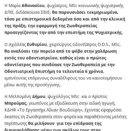
Η Μαρία
Αθανασίου
, ψυχίατρος, MSc κοινωνικής ψυχιατρικής
ΔΠΘ, διδάσκουσα ΣΒΙΕ,
θα παρουσιάσει τεκμηριωμένα,
τόσο με επιστημονικά δεδομένα όσο και από την κλινική
της πράξη, την εφαρμογή της Ζωοθεραπείας
προσεγγίζοντας την από την επιστήμη της Ψυχιατρικής.
Ο Αχιλλέας
Ευθυμίου
, χειρούργος οδοντίατρος D.D.S., MSc,
θα αναλύσει την πορεία από το φόβο στην χαλάρωση
εντός του οδοντιατρείου, καθώς είναι ο πρώτος
οδοντίατρος που συνδύασε την Ζωοθεραπεία με την
Οδοντιατρική Επιστήμη τα τελευταία 6 χρόνια
,
εμπνέοντας επόμενους συναδέλφους του να καινοτομήσουν
μέσω αυτής της προσέγγισης.
Η Μελπομένη
Δήμου
, ψυχολόγος MSc
και ο Αρίστος
Μπρούμας
, γεωπόνος με εξειδίκευση στην ειδική αγωγή,
ΚΔΗΦ «Το Εργαστήρι Λίλιαν Βουδούρη», έχοντας εφαρμόσει
έκαστος τη Ζωοθεραπεία στον φορέα και παραθέτοντας μελέτες
περίπτωσης
θα μιλήσουν
για την επίδραση της
διαμεσολάβησης μέσω των σκύλων τους στην