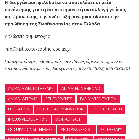
Η διοργάνωση φιλοδοξεί να αποτελέσει σημείο
συνάντησης για τη διεπιστημονική ανταλλαγή γνώσης
και έμπνευσης, την ανάπτυξη συνεργασιών και την
προώθηση της Ζωοθεραπείας στην Ελλάδα.
Δηλώσεις συμμετοχής:
info@institouto-zootherapeias.gr
Για περισσότερες πληροφορίες οι ενδιαφερόμενοι μπορούν να
επικοινωνήσουν με τους διοργανωτές: 6977821028, 6957838501
ANIMALASSISTEDTHERAPY
ANIMALHUMANBOND
ANIMALWELFARE
ATHENSEVENTS
EARLYINTERVENTION
EDUCATION
HEALTHCAREINNOVATION
HOLISTICHEALTH
INCLUSIVEEDUCATION
MENTALHEALTH
OCCUPATIONALTHERAPY
PETLOSSSUPPORT
PETTHERAPY