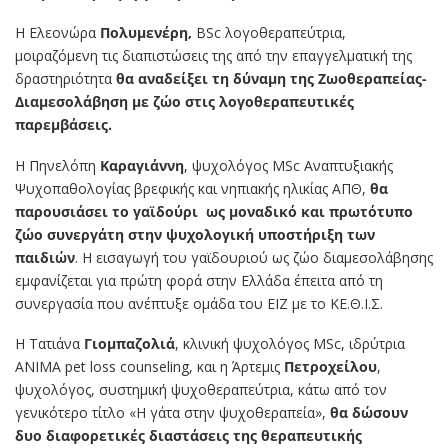
Η Ελεονώρα
Πολυμενέρη,
BSc λογοθεραπεύτρια,
μοιραζόμενη τις διαπιστώσεις της από την επαγγελματική της
δραστηριότητα
θα αναδείξει τη δύναμη της Ζωοθεραπείας-
Διαμεσολάβηση με ζώο στις λογοθεραπευτικές
παρεμβάσεις.
Η Πηνελόπη
Καραγιάννη
, ψυχολόγος MSc Αναπτυξιακής
Ψυχοπαθολογίας βρεφικής και νηπιακής ηλικίας ΑΠΘ,
θα
παρουσιάσει το γαϊδούρι
ως μοναδικό και πρωτότυπο
ζώο συνεργάτη στην ψυχολογική υποστήριξη των
παιδιών
. Η εισαγωγή του γαϊδουριού ως ζώο διαμεσολάβησης
εμφανίζεται για πρώτη φορά στην Ελλάδα έπειτα από τη
συνεργασία που ανέπτυξε ομάδα του ΕΙΖ με το ΚΕ.Θ.Ι.Σ.
Η Τατιάνα
Γιομπαζολιά
, κλινική ψυχολόγος MSc, ιδρύτρια
ΑΝΙΜΑ pet loss counseling, και η Άρτεμις
Πετροχείλου
,
ψυχολόγος, συστημική ψυχοθεραπεύτρια, κάτω από τον
γενικότερο τίτλο «Η γάτα στην ψυχοθεραπεία»,
θα δώσουν
δυο διαφορετικές διαστάσεις της θεραπευτικής