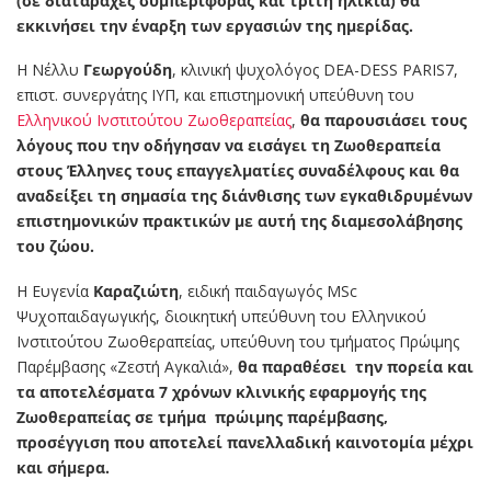
(σε διαταραχές συμπεριφοράς και τρίτη ηλικία) θα
εκκινήσει την έναρξη των εργασιών της ημερίδας.
Η Νέλλυ
Γεωργούδη
, κλινική ψυχολόγος DEA-DESS PARIS7,
επιστ. συνεργάτης ΙΥΠ, και επιστημονική υπεύθυνη του
Ελληνικού Ινστιτούτου Ζωοθεραπείας
,
θα παρουσιάσει τους
λόγους που την οδήγησαν να εισάγει τη Ζωοθεραπεία
στους Έλληνες τους επαγγελματίες συναδέλφους και θα
αναδείξει τη σημασία της διάνθισης των εγκαθιδρυμένων
επιστημονικών πρακτικών με αυτή της διαμεσολάβησης
του ζώου.
Η Ευγενία
Καραζιώτη
, ειδική παιδαγωγός MSc
Ψυχοπαιδαγωγικής, διοικητική υπεύθυνη του Ελληνικού
Ινστιτούτου Ζωοθεραπείας, υπεύθυνη του τμήματος Πρώιμης
Παρέμβασης «Ζεστή Αγκαλιά»,
θα παραθέσει
την πορεία και
τα αποτελέσματα 7 χρόνων κλινικής εφαρμογής της
Ζωοθεραπείας σε τμήμα
πρώιμης παρέμβασης,
προσέγγιση που αποτελεί πανελλαδική καινοτομία μέχρι
και σήμερα.