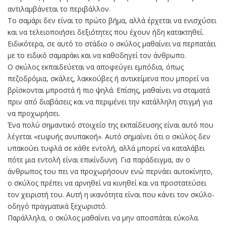
αντιλαμβάνεται το περιβάλλον.
Το σαμάρι δεν είναι το πρώτο βήμα, αλλά έρχεται να ενισχύσει
και να τελειοποιήσει δεξιότητες που έχουν ήδη κατακτηθεί.
Ειδικότερα, σε αυτό το στάδιο ο σκύλος μαθαίνει να περπατάει
με το ειδικό σαμαράκι και να καθοδηγεί τον άνθρωπο.
Ο σκύλος εκπαιδεύεται να αποφεύγει εμπόδια, όπως
πεζοδρόμια, σκάλες, λακκούβες ή αντικείμενα που μπορεί να
βρίσκονται μπροστά ή πιο ψηλά. Επίσης, μαθαίνει να σταματά
πριν από διαβάσεις και να περιμένει την κατάλληλη στιγμή για
να προχωρήσει.
Ένα πολύ σημαντικό στοιχείο της εκπαίδευσης είναι αυτό που
λέγεται «ευφυής ανυπακοή». Αυτό σημαίνει ότι ο σκύλος δεν
υπακούει τυφλά σε κάθε εντολή, αλλά μπορεί να καταλάβει
πότε μια εντολή είναι επικίνδυνη. Για παράδειγμα, αν ο
άνθρωπος του πει να προχωρήσουν ενώ περνάει αυτοκίνητο,
ο σκύλος πρέπει να αρνηθεί να κινηθεί και να προστατεύσει
τον χειριστή του. Αυτή η ικανότητα είναι που κάνει τον σκύλο-
οδηγό πραγματικά ξεχωριστό.
Παράλληλα, ο σκύλος μαθαίνει να μην αποσπάται εύκολα.