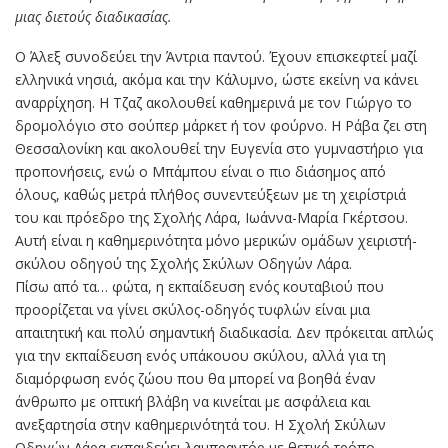
μιας διετούς διαδικασίας.
Ο Άλεξ συνοδεύει την Άντρια παντού. Έχουν επισκεφτεί μαζί
ελληνικά νησιά, ακόμα και την Κάλυμνο, ώστε εκείνη να κάνει
αναρρίχηση. Η Τζαζ ακολουθεί καθημερινά με τον Γιώργο το
δρομολόγιο στο σούπερ μάρκετ ή τον φούρνο. Η Ράβα ζει στη
Θεσσαλονίκη και ακολουθεί την Ευγενία στο γυμναστήριο για
προπονήσεις, ενώ ο Μπάμπου είναι ο πιο διάσημος από
όλους, καθώς μετρά πλήθος συνεντεύξεων με τη χειρίστριά
του και πρόεδρο της Σχολής Λάρα, Ιωάννα-Μαρία Γκέρτσου.
Αυτή είναι η καθημερινότητα μόνο μερικών ομάδων χειριστή-
σκύλου οδηγού της Σχολής Σκύλων Οδηγών Λάρα.
Πίσω από τα… φώτα, η εκπαίδευση ενός κουταβιού που
προορίζεται να γίνει σκύλος-οδηγός τυφλών είναι μια
απαιτητική και πολύ σημαντική διαδικασία. Δεν πρόκειται απλώς
για την εκπαίδευση ενός υπάκουου σκύλου, αλλά για τη
διαμόρφωση ενός ζώου που θα μπορεί να βοηθά έναν
άνθρωπο με οπτική βλάβη να κινείται με ασφάλεια και
ανεξαρτησία στην καθημερινότητά του. Η Σχολή Σκύλων
Οδηγών Λάρα εκπαιδεύει λαμπραντόρ με θετικό τρόπο.