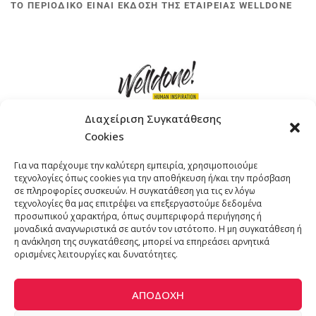
ΤΟ ΠΕΡΙΟΔΙΚΟ ΕΙΝΑΙ ΕΚΔΟΣΗ ΤΗΣ ΕΤΑΙΡΕΙΑΣ WELLDONE
Διαχείριση Συγκατάθεσης
Cookies
ΓΚΟΜΠΙΝΩ 12 ΚΑΙ ΓΟΥΖΕΛΗ 7, 11476, ΑΘΗΝΑ
Για να παρέχουμε την καλύτερη εμπειρία, χρησιμοποιούμε
ΤΗΛΕΦΩΝΟ: +30 211 4021758
τεχνολογίες όπως cookies για την αποθήκευση ή/και την πρόσβαση
EMAIL:
info@welldone.com.gr
σε πληροφορίες συσκευών. Η συγκατάθεση για τις εν λόγω
τεχνολογίες θα μας επιτρέψει να επεξεργαστούμε δεδομένα
προσωπικού χαρακτήρα, όπως συμπεριφορά περιήγησης ή
μοναδικά αναγνωριστικά σε αυτόν τον ιστότοπο. Η μη συγκατάθεση ή
η ανάκληση της συγκατάθεσης, μπορεί να επηρεάσει αρνητικά
ορισμένες λειτουργίες και δυνατότητες.
ΑΠΟΔΟΧΉ