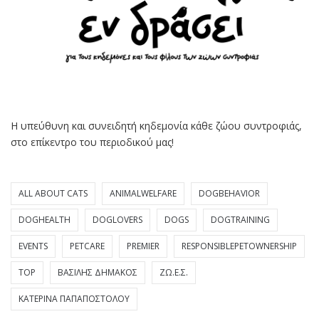
Η υπεύθυνη και συνειδητή κηδεμονία κάθε ζώου συντροφιάς,
στο επίκεντρο του περιοδικού μας!
ALL ABOUT CATS
ANIMALWELFARE
DOGBEHAVIOR
DOGHEALTH
DOGLOVERS
DOGS
DOGTRAINING
EVENTS
PETCARE
PREMIER
RESPONSIBLEPETOWNERSHIP
TOP
ΒΑΣΊΛΗΣ ΔΗΜΆΚΟΣ
ΖΩ.Ε.Σ.
ΚΑΤΕΡΊΝΑ ΠΑΠΑΠΟΣΤΌΛΟΥ