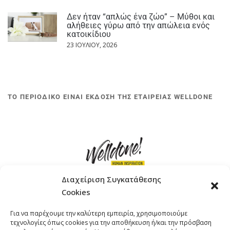
Δεν ήταν “απλώς ένα ζώο” – Μύθοι και
αλήθειες γύρω από την απώλεια ενός
κατοικίδιου
23 ΙΟΥΛΊΟΥ, 2026
ΤΟ ΠΕΡΙΟΔΙΚΟ ΕΙΝΑΙ ΕΚΔΟΣΗ ΤΗΣ ΕΤΑΙΡΕΙΑΣ WELLDONE
Διαχείριση Συγκατάθεσης
Cookies
ΓΚΟΜΠΙΝΩ 12 ΚΑΙ ΓΟΥΖΕΛΗ 7, 11476, ΑΘΗΝΑ
Για να παρέχουμε την καλύτερη εμπειρία, χρησιμοποιούμε
ΤΗΛΕΦΩΝΟ: +30 211 4021758
τεχνολογίες όπως cookies για την αποθήκευση ή/και την πρόσβαση
EMAIL:
info@welldone.com.gr