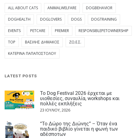
ALL ABOUT CATS
ANIMALWELFARE
DOGBEHAVIOR
DOGHEALTH
DOGLOVERS
DOGS
DOGTRAINING
EVENTS
PETCARE
PREMIER
RESPONSIBLEPETOWNERSHIP
TOP
ΒΑΣΊΛΗΣ ΔΗΜΆΚΟΣ
ΖΩ.Ε.Σ.
ΚΑΤΕΡΊΝΑ ΠΑΠΑΠΟΣΤΌΛΟΥ
LATEST POSTS
Το Dog Festival 2026 έρχεται με
υιοθεσίες, συναυλία, workshops και
πολλές εκπλήξεις
23 ΙΟΥΛΊΟΥ, 2026
“Το Δώρο της Διώνης” – Όταν ένα
παιδικό βιβλίο γίνεται η φωνή των
αδέσποτων