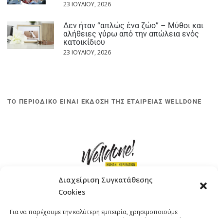
23 ΙΟΥΛΊΟΥ, 2026
Δεν ήταν “απλώς ένα ζώο” – Μύθοι και
αλήθειες γύρω από την απώλεια ενός
κατοικίδιου
23 ΙΟΥΛΊΟΥ, 2026
ΤΟ ΠΕΡΙΟΔΙΚΟ ΕΙΝΑΙ ΕΚΔΟΣΗ ΤΗΣ ΕΤΑΙΡΕΙΑΣ WELLDONE
Διαχείριση Συγκατάθεσης
Cookies
ΓΚΟΜΠΙΝΩ 12 ΚΑΙ ΓΟΥΖΕΛΗ 7, 11476, ΑΘΗΝΑ
Για να παρέχουμε την καλύτερη εμπειρία, χρησιμοποιούμε
ΤΗΛΕΦΩΝΟ: +30 211 4021758